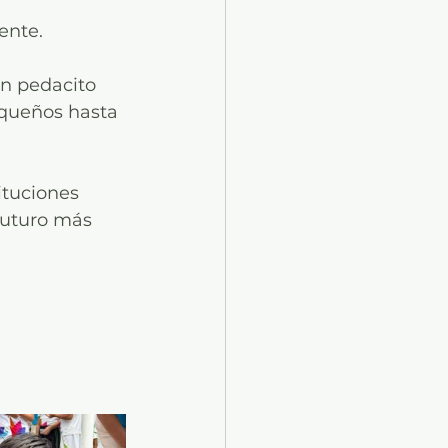
ente. 
un pedacito 
queños hasta 
tuciones 
futuro más 