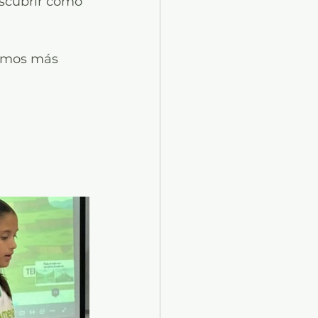
escubrir cómo 
imos más 