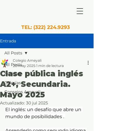
TEL:
(322) 224.9293
Entrada
All Posts
Colegio Ameyali
All Posts
20 may 2025
1 min de lectura
Clase pública inglés
Noticias
A2+, Secundaria.
Galerías
Consejos Ameyali
Mayo 2025
Actualizado:
30 jul 2025
El inglés: un desafío que abre un 
mundo de posibilidades . 
Aprenderlo como segundo idioma 