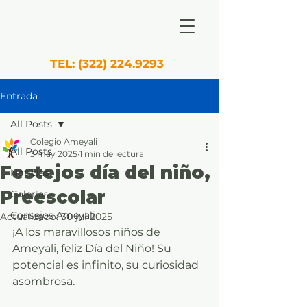
TEL:
(322) 224.9293
Entrada
All Posts
Colegio Ameyali
All Posts
3 may 2025
1 min de lectura
Festejos día del niño,
Noticias
Preescolar
Galerías
Consejos Ameyali
Actualizado:
30 jul 2025
¡A los maravillosos niños de 
Ameyali, feliz Día del Niño! Su 
potencial es infinito, su curiosidad 
asombrosa. 