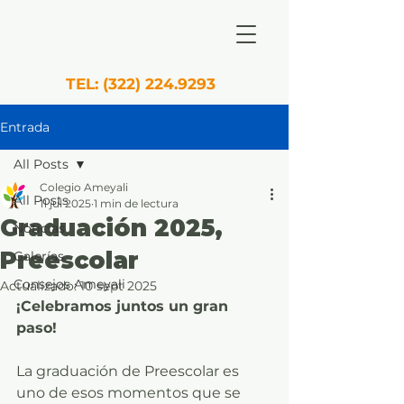
TEL:
(322) 224.9293
Entrada
All Posts
Colegio Ameyali
All Posts
11 jul 2025
1 min de lectura
Graduación 2025,
Noticias
Preescolar
Galerías
Consejos Ameyali
Actualizado:
10 sept 2025
¡Celebramos juntos un gran 
paso!
La graduación de Preescolar es 
uno de esos momentos que se 