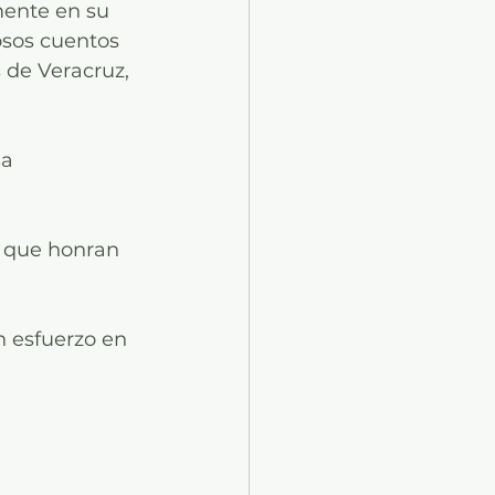
ente en su 
osos cuentos 
 de Veracruz, 
a 
l que honran 
n esfuerzo en 