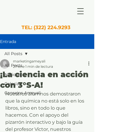
TEL:
(322) 224.9293
Entrada
All Posts
marketingameyali
All Posts
27 ene
1 min de lectura
¡La ciencia en acción
Noticias
con 3°S-A!
Galerías
Consejos Ameyali
Nuestros alumnos demostraron 
que la química no está solo en los 
libros, sino en todo lo que 
hacemos. Con el apoyo del 
pizarrón interactivo y bajo la guía 
del profesor Víctor, nuestros 