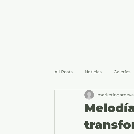
All Posts
Noticias
Galerías
marketingameyal
Melodía
transf