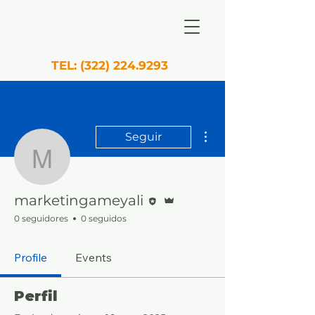
TEL:
(322) 224.9293
Más acciones
Seguir
marketingameyali
Editor
Administrador
marketingameyali
0 seguidores
0 seguidos
Profile
Events
Perfil