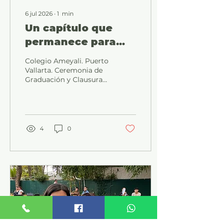
6 jul 2026
∙
1
min
Un capítulo que
permanece para
siempre
Colegio Ameyali. Puerto
Vallarta. Ceremonia de
Graduación y Clausura
3°S
4
0