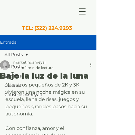
TEL:
(322) 224.9293
Entrada
All Posts
marketingameyali
All Posts
25 abr
1 min de lectura
Bajo la luz de la luna
Noticias
Nuestros pequeños de 2K y 3K 
Galerías
vivieron una noche mágica en su 
Consejos Ameyali
escuela, llena de risas, juegos y 
pequeños grandes pasos hacia su 
autonomía.
Con confianza, amor y el 