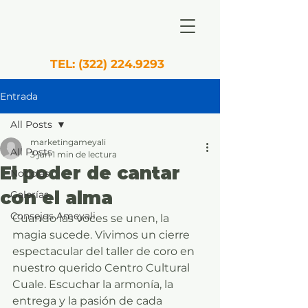
TEL:
(322) 224.9293
Entrada
All Posts
marketingameyali
All Posts
3 jun
1 min de lectura
El poder de cantar
Noticias
con el alma
Galerías
Consejos Ameyali
Cuando las voces se unen, la 
magia sucede. Vivimos un cierre 
espectacular del taller de coro en 
nuestro querido Centro Cultural 
Cuale. Escuchar la armonía, la 
entrega y la pasión de cada 