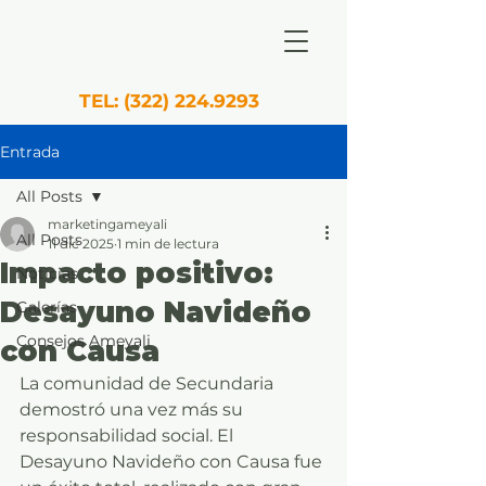
TEL:
(322) 224.9293
Entrada
All Posts
marketingameyali
All Posts
11 dic 2025
1 min de lectura
Impacto positivo:
Noticias
Desayuno Navideño
Galerías
Consejos Ameyali
con Causa
La comunidad de Secundaria 
demostró una vez más su 
responsabilidad social. El 
Desayuno Navideño con Causa fue 