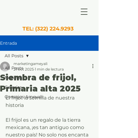
TEL:
(322) 224.9293
Entrada
All Posts
marketingameyali
All Posts
21 oct 2025
1 min de lectura
Siembra de frijol,
Noticias
Primaria alta 2025
Galerías
Consejos Ameyali
El frijol: la semilla de nuestra 
historia
El frijol es un regalo de la tierra 
mexicana, ¡es tan antiguo como 
nuestro país! No solo nos encanta 